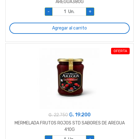
AREGUA380G
-
Un.
+
Agregar al carrito
OFERTA
₲. 19.200
₲. 22.750
MERMELADA FRUTOS ROJOS STD SABORES DE AREGUA
410G