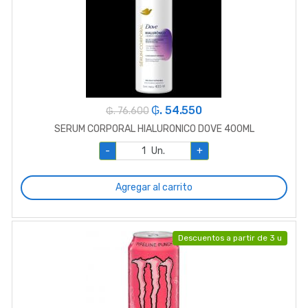
₲. 54.550
₲. 76.600
SERUM CORPORAL HIALURONICO DOVE 400ML
-
Un.
+
Agregar al carrito
Descuentos a partir de 3 u