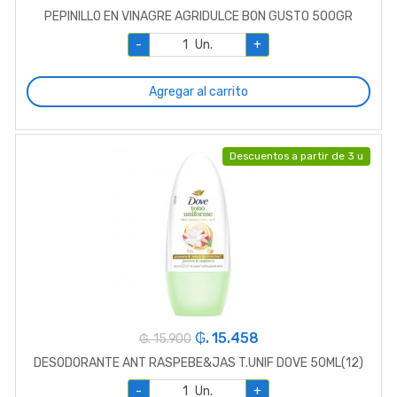
PEPINILLO EN VINAGRE AGRIDULCE BON GUSTO 500GR
-
Un.
+
Agregar al carrito
Descuentos a partir de 3 u
₲. 15.458
₲. 15.900
DESODORANTE ANT RASPEBE&JAS T.UNIF DOVE 50ML(12)
-
Un.
+