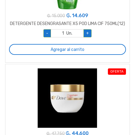
₲. 14.609
₲. 15.000
DETERGENTE DESENGRASANTE X5 POD LIMA CIF 750ML(12)
-
Un.
+
Agregar al carrito
OFERTA
₲. 44.600
₲. 47.750