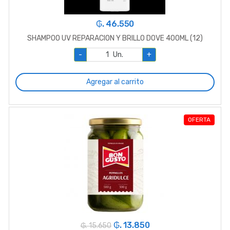
₲. 46.550
SHAMPOO UV REPARACION Y BRILLO DOVE 400ML (12)
-
Un.
+
Agregar al carrito
OFERTA
₲. 13.850
₲. 15.650