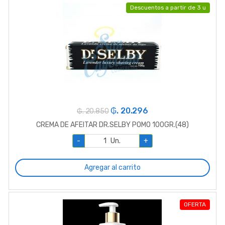
Descuentos a partir de 3 u
₲. 20.296
₲. 20.850
CREMA DE AFEITAR DR.SELBY POMO 100GR.(48)
-
Un.
+
Agregar al carrito
OFERTA