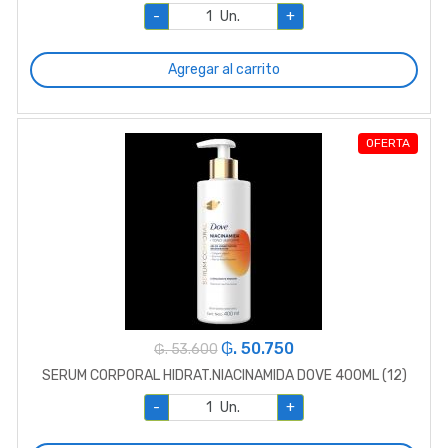
-
Un.
+
Agregar al carrito
OFERTA
₲. 50.750
₲. 53.600
SERUM CORPORAL HIDRAT.NIACINAMIDA DOVE 400ML (12)
-
Un.
+