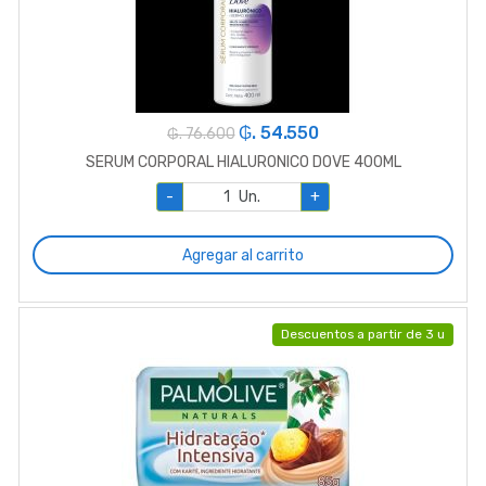
₲. 54.550
₲. 76.600
SERUM CORPORAL HIALURONICO DOVE 400ML
-
Un.
+
Agregar al carrito
Descuentos a partir de 3 u