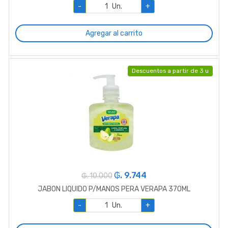
-
Un.
+
Agregar al carrito
Descuentos a partir de 3 u
₲. 9.744
₲. 10.000
JABON LIQUIDO P/MANOS PERA VERAPA 370ML
-
Un.
+