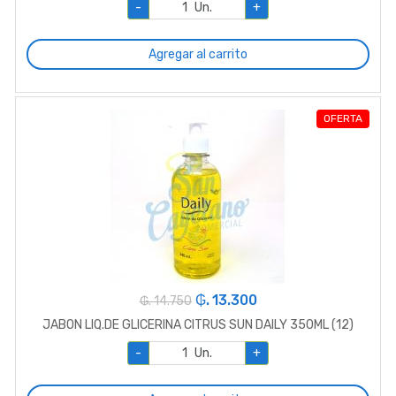
-
Un.
+
Agregar al carrito
OFERTA
₲. 13.300
₲. 14.750
JABON LIQ.DE GLICERINA CITRUS SUN DAILY 350ML (12)
-
Un.
+