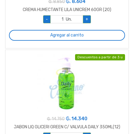
₲. 8.604
₲. 8.850
CREMA HUMECTANTE LILA UNICREM 60GR (20)
-
Un.
+
Agregar al carrito
Descuentos a partir de 3 u
₲. 14.340
₲. 14.750
JABON LIQ GLICERI GREEN C/ VALVULA DAILY 350ML(12)