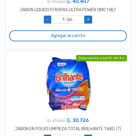
₲. 40.407
₲. 41.500
JABON LIQUIDO P/ROPAS ULTRA POWER OMO 1.8LT
-
Un.
+
Agregar al carrito
Descuentos a partir de 3 u
₲. 30.726
₲. 31.550
JABON EN POLVO LIMPIEZA TOTAL BRILHANTE 1.6KG (7)