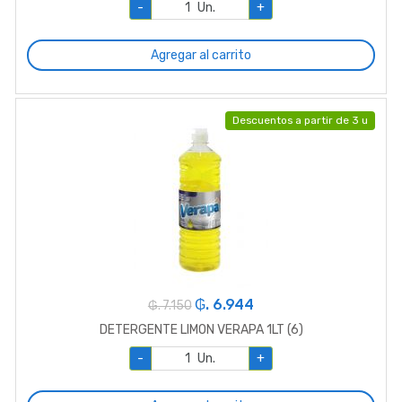
-
Un.
+
Agregar al carrito
Descuentos a partir de 3 u
₲. 6.944
₲. 7.150
DETERGENTE LIMON VERAPA 1LT (6)
-
Un.
+