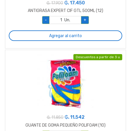
₲. 17.450
₲. 17.900
ANTIGRASA EXPERT CIF GTL 500ML (12)
-
Un.
+
Agregar al carrito
Descuentos a partir de 3 u
₲. 11.542
₲. 11.850
GUANTE DE GOMA PEQUEÑO POLIFOAM (10)