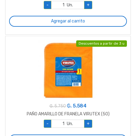
-
Un.
+
Agregar al carrito
Descuentos a partir de 3 u
₲. 5.584
₲. 5.750
PAÑO AMARILLO DE FRANELA VIRUTEX (50)
-
Un.
+