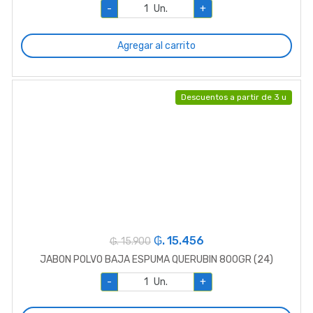
-
Un.
+
Agregar al carrito
Descuentos a partir de 3 u
₲. 15.456
₲. 15.900
JABON POLVO BAJA ESPUMA QUERUBIN 800GR (24)
-
Un.
+