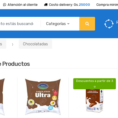
Atención al cliente
Costo delivery: Gs.
25000
Compra minim
s
Chocolatadas
e Productos
Descuentos a partir de 3
u