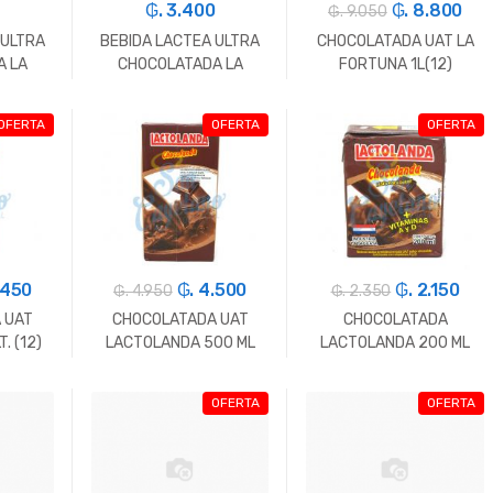
₲. 3.400
₲. 8.800
₲. 9.050
 ULTRA
BEBIDA LACTEA ULTRA
CHOCOLATADA UAT LA
A LA
CHOCOLATADA LA
FORTUNA 1L(12)
LT
FORTUNA500ML
OFERTA
OFERTA
OFERTA
+
-
Un.
+
-
Un.
+
.450
₲. 4.500
₲. 2.150
₲. 4.950
₲. 2.350
 UAT
CHOCOLATADA UAT
CHOCOLATADA
. (12)
LACTOLANDA 500 ML
LACTOLANDA 200 ML
(16)
(27)
OFERTA
OFERTA
+
-
Un.
+
-
Un.
+