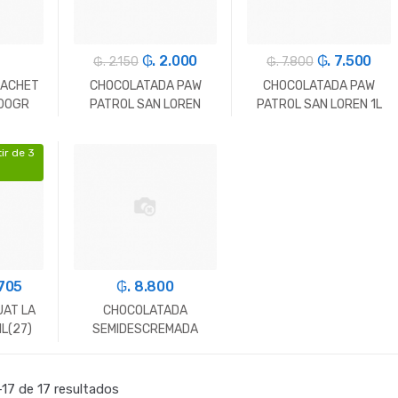
₲. 2.000
₲. 7.500
₲. 2.150
₲. 7.800
SACHET
CHOCOLATADA PAW
CHOCOLATADA PAW
500GR
PATROL SAN LOREN
PATROL SAN LOREN 1L
200ML (27)
(12)
ir de 3
+
-
Un.
+
-
Un.
+
.705
₲. 8.800
AT LA
CHOCOLATADA
L(27)
SEMIDESCREMADA
ULTRA TREBOL 1LT.
+
-
Un.
+
17 de 17 resultados