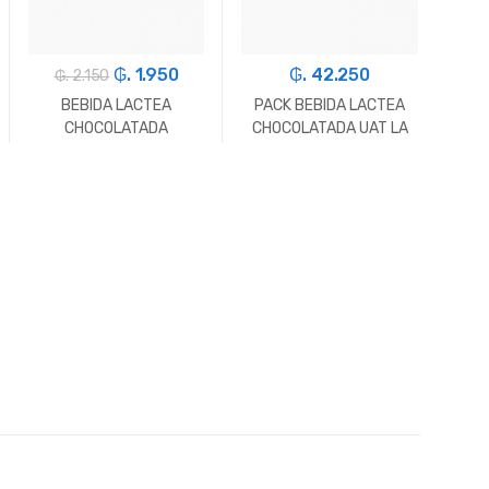
₲. 1.950
₲. 42.250
₲. 2.150
BEBIDA LACTEA
PACK BEBIDA LACTEA
CHOCOLATADA
CHOCOLATADA UAT LA
SHOWKINHO UHT 200ML
PRADERA 1L*6
(27)
-
Un.
+
-
Un.
+