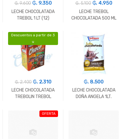
₲. 9.350
₲. 4.950
₲. 9.600
₲. 5.100
LECHE CHOCOLATADA
LECHE TREBOL
TREBOL 1 LT (12)
CHOCOLATADA 500 ML
(12)
Descuentos a partir de 3
-
Un.
+
-
Un.
+
u
₲. 2.310
₲. 8.500
₲. 2.400
LECHE CHOCOLATADA
LECHE CHOCOLATADA
TREBOLIN TREBOL
DOÑA ANGELA 1LT.
200ML(30),
OFERTA
-
Un.
+
-
Un.
+