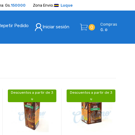
a: Gs.
150000
Zona Envio.
Luque
Compras
Repetir Pedido
Iniciar sesión
0
₲. 0
Descuentos a partir de 3
Descuentos a partir de 3
u
u