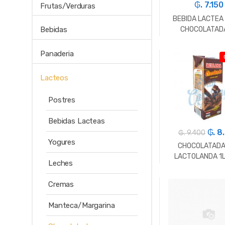
₲. 7.150
Frutas/Verduras
BEBIDA LACTEA
CHOCOLATAD
Bebidas
FORTUNA 1
Panaderia
-
Un.
Lacteos
Postres
Bebidas Lacteas
₲. 8
₲. 9.400
Yogures
CHOCOLATADA
LACTOLANDA 1LT
Leches
Cremas
-
Un.
Manteca/Margarina