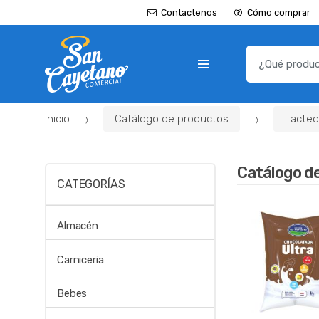
Contactenos
Cómo comprar
B
u
s
c
Inicio
Catálogo de productos
Lacteo
a
r
p
Catálogo d
o
CATEGORÍAS
r
:
Almacén
Carniceria
Bebes