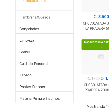
Chocolatadas
₲. 3.500
Fiambreria/Quesos
CHOCOLATADA 
LA PRADERA 
Congelados
Limpieza
Descuentos a part
-
Un.
u
Granel
Cuidado Personal
Tabaco
₲. 1
₲. 1.750
CHOCOLATADA U
Pastas Frescas
PRADERA 200M
Materia Prima e Insumos
-
Un.
Mostrando 1–