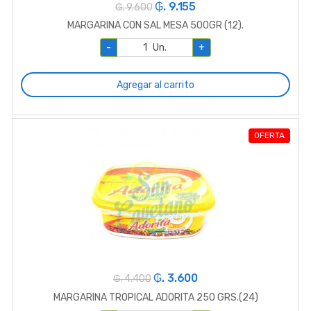
₲. 9.155
₲. 9.600
MARGARINA CON SAL MESA 500GR (12).
-
Un.
+
Agregar al carrito
OFERTA
₲. 3.600
₲. 4.400
MARGARINA TROPICAL ADORITA 250 GRS.(24)