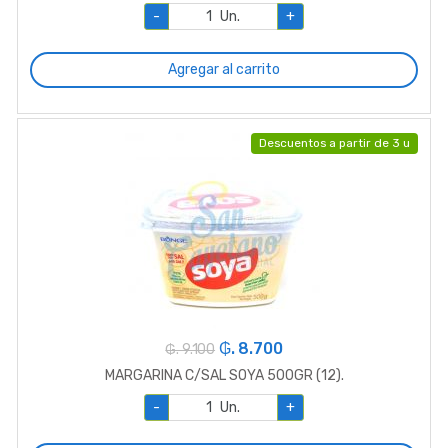
-
Un.
+
Agregar al carrito
Descuentos a partir de 3 u
₲. 8.700
₲. 9.100
MARGARINA C/SAL SOYA 500GR (12).
-
Un.
+