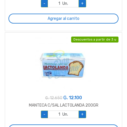
-
Un.
+
Agregar al carrito
Descuentos a partir de 3 u
₲. 12.100
₲. 12.650
MANTECA C/SAL LACTOLANDA 200GR
-
Un.
+