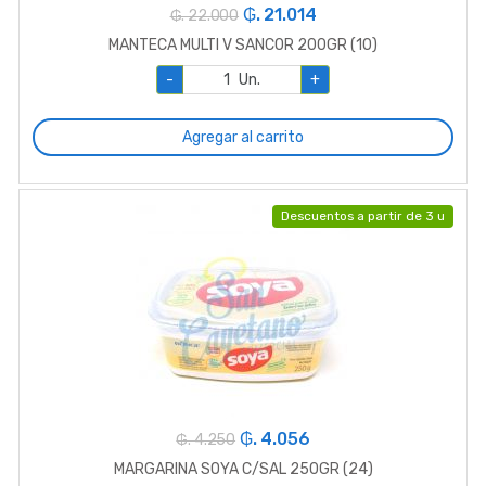
₲. 21.014
₲. 22.000
MANTECA MULTI V SANCOR 200GR (10)
-
Un.
+
Agregar al carrito
Descuentos a partir de 3 u
₲. 4.056
₲. 4.250
MARGARINA SOYA C/SAL 250GR (24)