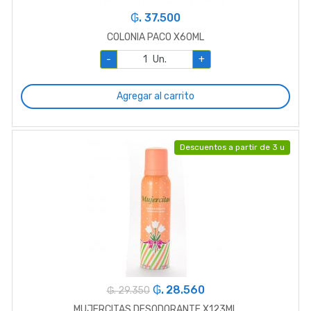
₲. 37.500
COLONIA PACO X60ML
-
Un.
+
Agregar al carrito
Descuentos a partir de 3 u
₲. 28.560
₲. 29.350
MUJERCITAS DESODORANTE X123ML