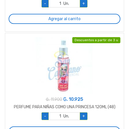
-
Un.
+
Agregar al carrito
Descuentos a partir de 3 u
₲. 10.925
₲. 11.900
PERFUME PARA NIÑAS COMO UNA PRINCESA 120ML (48)
-
Un.
+