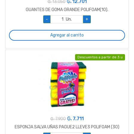
₲. 12.701
₲. 13.050
GUANTES DE GOMA GRANDE POLIFOAM(10).
-
Un.
+
Agregar al carrito
Descuentos a partir de 3 u
₲. 7.711
₲. 7.900
ESPONJA SALVA UÑAS PAGUE2 LLEVE3 POLIFOAM (30)