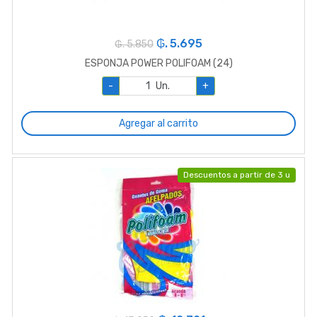
₲. 5.695
₲. 5.850
ESPONJA POWER POLIFOAM (24)
-
Un.
+
Agregar al carrito
Descuentos a partir de 3 u