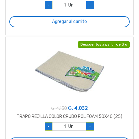
-
Un.
+
Agregar al carrito
Descuentos a partir de 3 u
₲. 4.032
₲. 4.150
TRAPO REJILLA COLOR CRUDO POLIFOAM 50X40 (25)
-
Un.
+