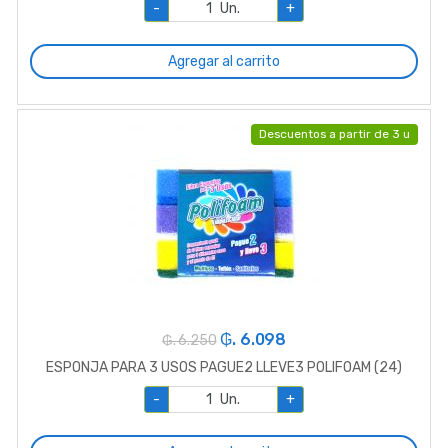
-
Un.
+
Agregar al carrito
Descuentos a partir de 3 u
₲. 6.098
₲. 6.250
ESPONJA PARA 3 USOS PAGUE2 LLEVE3 POLIFOAM (24)
-
Un.
+