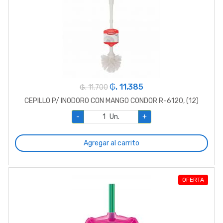
₲. 11.385
₲. 11.700
CEPILLO P/ INODORO CON MANGO CONDOR R-6120, (12)
-
Un.
+
Agregar al carrito
OFERTA