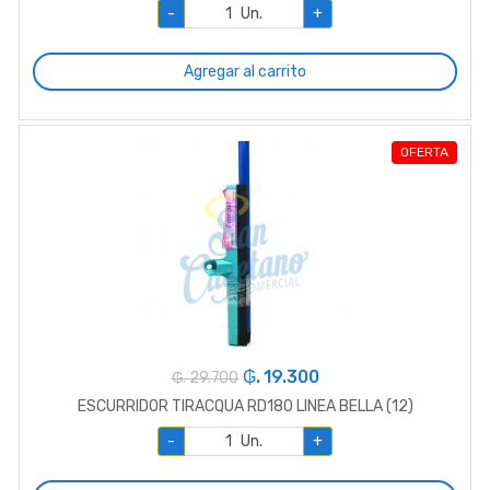
-
Un.
+
Agregar al carrito
OFERTA
₲. 19.300
₲. 29.700
ESCURRIDOR TIRACQUA RD180 LINEA BELLA (12)
-
Un.
+