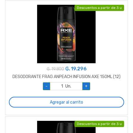
Descuentos a partir de 3 u
₲. 19.296
₲. 19.800
DESODORANTE FRAG ANPEACH INFUSION AXE 150ML (12)
-
Un.
+
Agregar al carrito
Descuentos a partir de 3 u