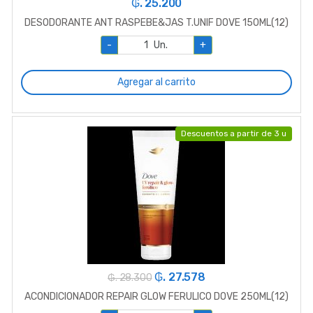
₲. 25.200
DESODORANTE ANT RASPEBE&JAS T.UNIF DOVE 150ML(12)
-
Un.
+
Agregar al carrito
Descuentos a partir de 3 u
₲. 27.578
₲. 28.300
ACONDICIONADOR REPAIR GLOW FERULICO DOVE 250ML(12)