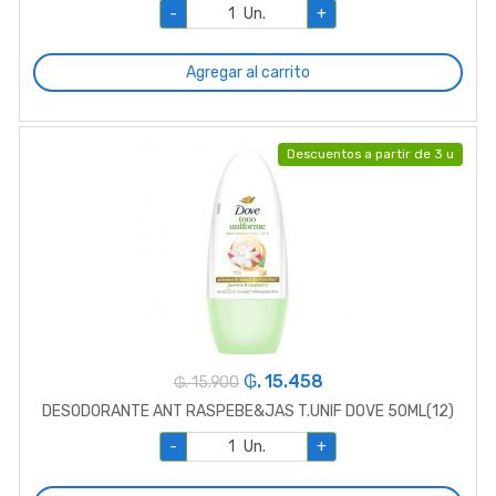
-
Un.
+
Agregar al carrito
Descuentos a partir de 3 u
₲. 15.458
₲. 15.900
DESODORANTE ANT RASPEBE&JAS T.UNIF DOVE 50ML(12)
-
Un.
+