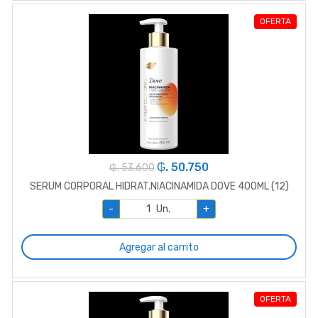
OFERTA
₲. 50.750
₲. 53.600
SERUM CORPORAL HIDRAT.NIACINAMIDA DOVE 400ML (12)
-
Un.
+
Agregar al carrito
OFERTA