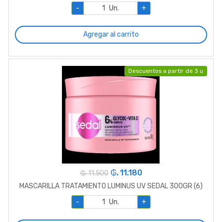
-
Un.
+
Agregar al carrito
Descuentos a partir de 3 u
₲. 11.180
₲. 11.500
MASCARILLA TRATAMIENTO LUMINUS UV SEDAL 300GR (6)
-
Un.
+