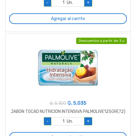
-
Un.
+
Agregar al carrito
Descuentos a partir de 3 u
₲. 5.035
₲. 5.300
JABON TOCAD NUTRICION INTENSIVA PALMOLIVE125GR(72)
-
Un.
+