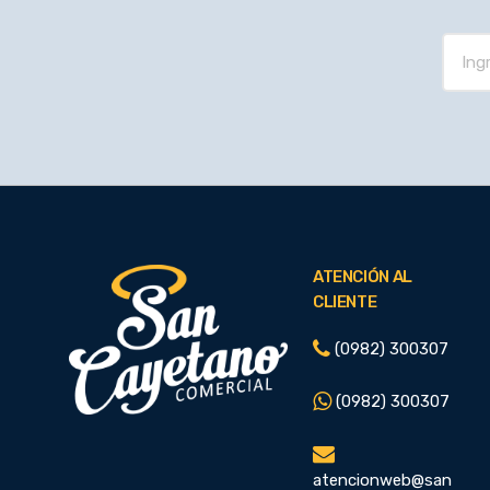
ATENCIÓN AL
CLIENTE
(0982) 300307
(0982) 300307
atencionweb@san