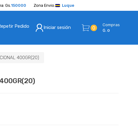
a: Gs.
150000
Zona Envio.
Luque
Compras
Repetir Pedido
Iniciar sesión
0
₲. 0
CIONAL 400GR(20)
400GR(20)