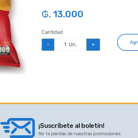
₲. 13.000
Cantidad
Agr
-
Un.
+
¡Suscríbete al boletín!
No te pierdas de nuestras promociones