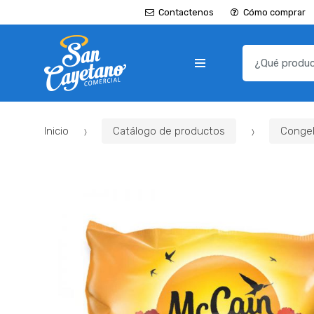
Contactenos
Cómo comprar
B
u
s
c
a
Inicio
Catálogo de productos
Conge
r
p
o
r
: