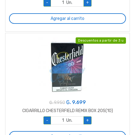
-
Un.
+
Agregar al carrito
Descuentos a partir de 3 u
₲. 9.699
₲. 9.950
CIGARRILLO CHESTERFIELD REMIX BOX 20S(10)
-
Un.
+