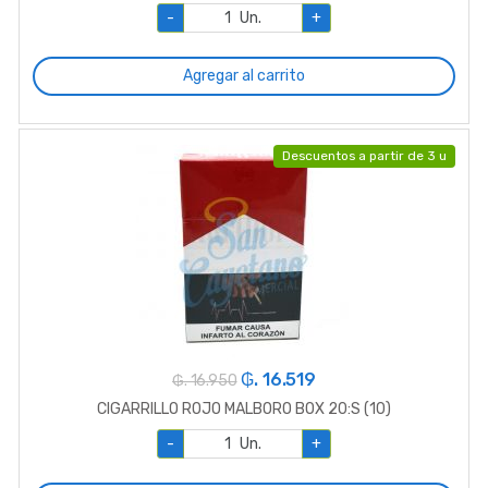
-
Un.
+
Agregar al carrito
Descuentos a partir de 3 u
₲. 16.519
₲. 16.950
CIGARRILLO ROJO MALBORO BOX 20:S (10)
-
Un.
+