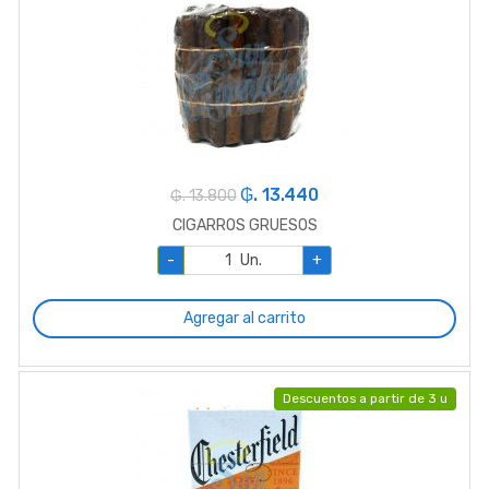
₲. 13.440
₲. 13.800
CIGARROS GRUESOS
-
Un.
+
Agregar al carrito
Descuentos a partir de 3 u