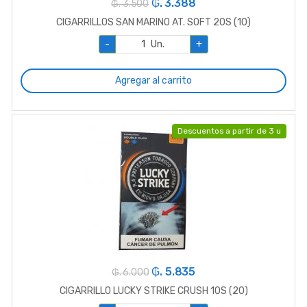
₲. 3.388
₲. 3.500
CIGARRILLOS SAN MARINO AT. SOFT 20S (10)
-
Un.
+
Agregar al carrito
Descuentos a partir de 3 u
₲. 5.835
₲. 6.000
CIGARRILLO LUCKY STRIKE CRUSH 10S (20)