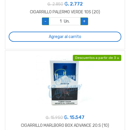
₲. 2.772
₲. 2.850
CIGARRILLO PALERMO VERDE 10S (20)
-
Un.
+
Agregar al carrito
Descuentos a partir de 3 u
₲. 15.547
₲. 15.950
CIGARRILLO MARLBORO BOX ADVANCE 20:S (10)