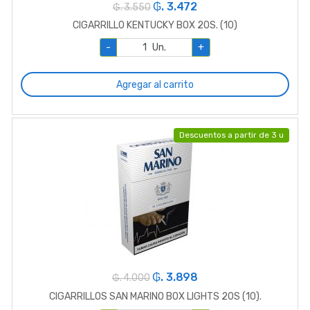
₲. 3.472
₲. 3.550
CIGARRILLO KENTUCKY BOX 20S. (10)
-
Un.
+
Agregar al carrito
Descuentos a partir de 3 u
₲. 3.898
₲. 4.000
CIGARRILLOS SAN MARINO BOX LIGHTS 20S (10).