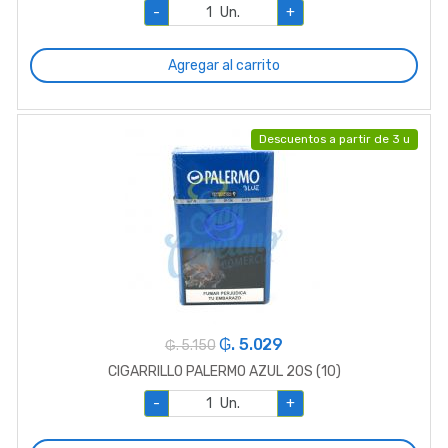
-
Un.
+
Agregar al carrito
Descuentos a partir de 3 u
₲. 5.029
₲. 5.150
CIGARRILLO PALERMO AZUL 20S (10)
-
Un.
+