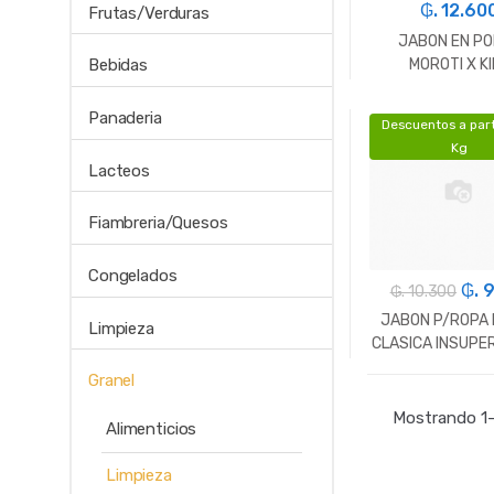
₲. 12.60
Frutas/Verduras
JABON EN PO
MOROTI X KI
Bebidas
Panaderia
Descuentos a part
-
Gr.
Kg
Lacteos
Fiambreria/Quesos
Congelados
₲. 
₲. 10.300
JABON P/ROPA 
Limpieza
CLASICA INSUPE
KILO (10)
Granel
-
Gr.
Mostrando 1–
Alimenticios
Limpieza