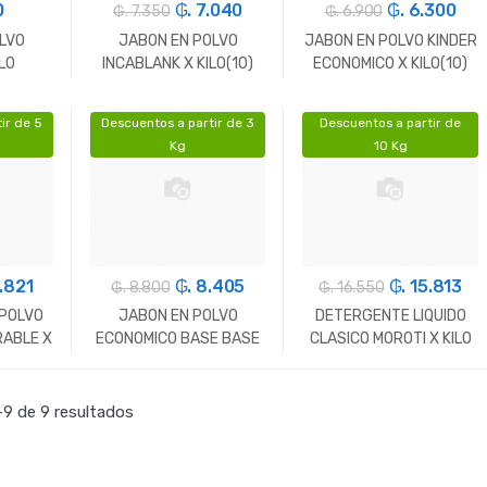
0
₲. 7.040
₲. 6.300
₲. 7.350
₲. 6.900
LVO
JABON EN POLVO
JABON EN POLVO KINDER
LO
INCABLANK X KILO(10)
ECONOMICO X KILO(10)
ir de 5
Descuentos a partir de 3
Descuentos a partir de
+
-
Gr.
+
-
Gr.
+
Kg
10 Kg
9.821
₲. 8.405
₲. 15.813
₲. 8.800
₲. 16.550
POLVO
JABON EN POLVO
DETERGENTE LIQUIDO
RABLE X
ECONOMICO BASE BASE
CLASICO MOROTI X KILO
X KILO (10)-
(20)
+
-
Gr.
+
-
Gr.
+
9 de 9 resultados