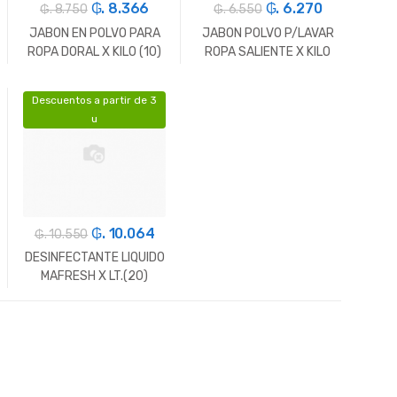
₲. 8.366
₲. 6.270
₲. 8.750
₲. 6.550
JABON EN POLVO PARA
JABON POLVO P/LAVAR
ROPA DORAL X KILO (10)
ROPA SALIENTE X KILO
(10)
Descuentos a partir de 3
-
Gr.
+
-
Gr.
+
u
₲. 10.064
₲. 10.550
DESINFECTANTE LIQUIDO
MAFRESH X LT.(20)
-
Un.
+