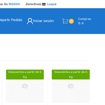
a: Gs.
150000
Zona Envio.
Luque
Compras
Repetir Pedido
Iniciar sesión
0
₲. 0
Descuentos a partir de 5
Descuentos a partir de 5
Kg
Kg