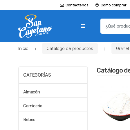
Contactenos
Cómo comprar
B
u
s
c
Inicio
Catálogo de productos
Granel
a
r
p
Catálogo d
o
CATEGORÍAS
r
:
Almacén
Carniceria
Bebes