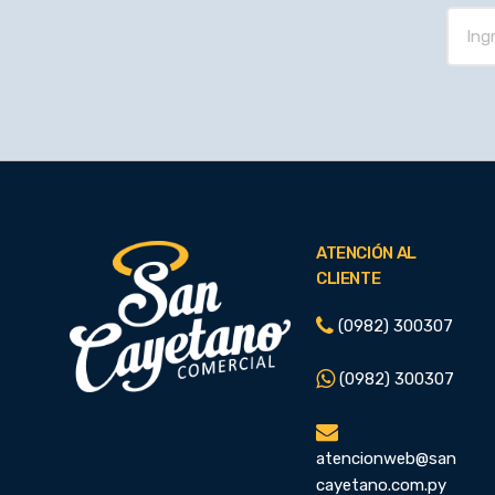
ATENCIÓN AL
CLIENTE
(0982) 300307
(0982) 300307
atencionweb@san
cayetano.com.py