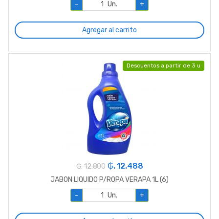
-
Un.
+
Agregar al carrito
Descuentos a partir de 3 u
₲. 12.488
₲. 12.800
JABON LIQUIDO P/ROPA VERAPA 1L (6)
-
Un.
+