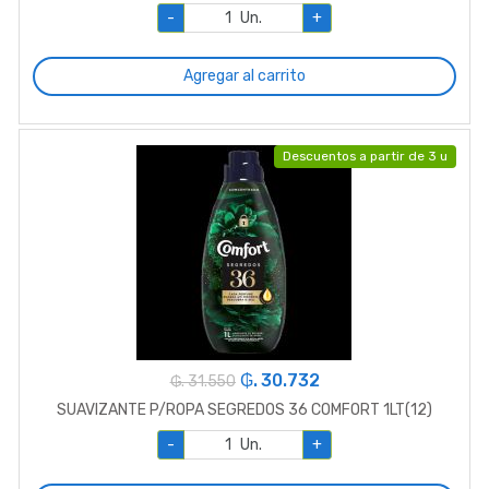
-
Un.
+
Agregar al carrito
Descuentos a partir de 3 u
₲. 30.732
₲. 31.550
SUAVIZANTE P/ROPA SEGREDOS 36 COMFORT 1LT(12)
-
Un.
+