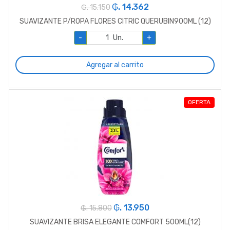
₲. 14.362
₲. 15.150
SUAVIZANTE P/ROPA FLORES CITRIC QUERUBIN900ML (12)
-
Un.
+
Agregar al carrito
OFERTA
₲. 13.950
₲. 15.800
SUAVIZANTE BRISA ELEGANTE COMFORT 500ML(12)