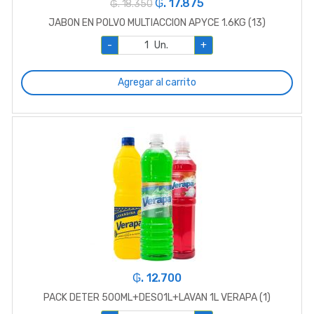
₲. 17.875
₲. 18.350
JABON EN POLVO MULTIACCION APYCE 1.6KG (13)
-
Un.
+
Agregar al carrito
₲. 12.700
PACK DETER 500ML+DESO1L+LAVAN 1L VERAPA (1)