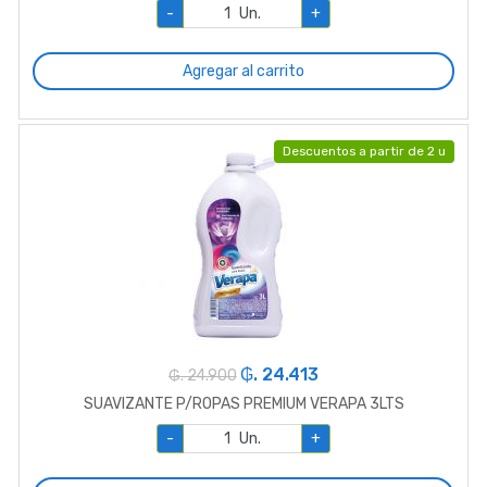
-
Un.
+
Agregar al carrito
Descuentos a partir de 2 u
₲. 24.413
₲. 24.900
SUAVIZANTE P/ROPAS PREMIUM VERAPA 3LTS
-
Un.
+