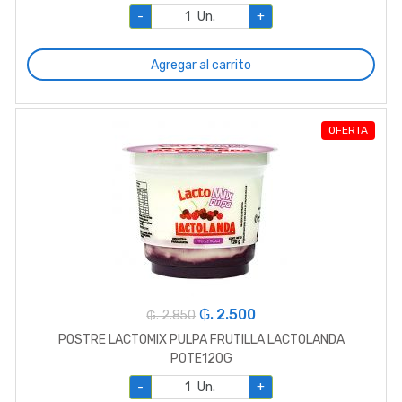
-
Un.
+
Agregar al carrito
OFERTA
₲. 2.500
₲. 2.850
POSTRE LACTOMIX PULPA FRUTILLA LACTOLANDA
POTE120G
-
Un.
+