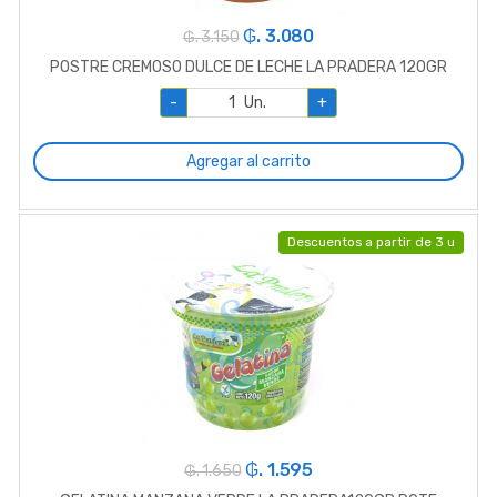
₲. 3.080
₲. 3.150
POSTRE CREMOSO DULCE DE LECHE LA PRADERA 120GR
-
Un.
+
Agregar al carrito
Descuentos a partir de 3 u
₲. 1.595
₲. 1.650