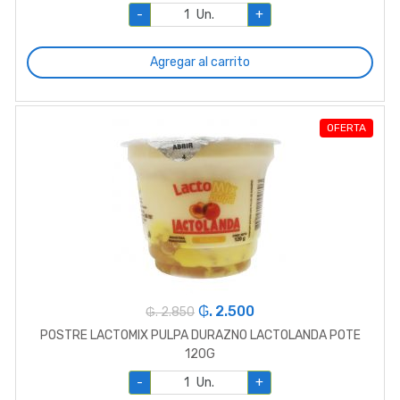
-
Un.
+
Agregar al carrito
OFERTA
₲. 2.500
₲. 2.850
POSTRE LACTOMIX PULPA DURAZNO LACTOLANDA POTE
120G
-
Un.
+